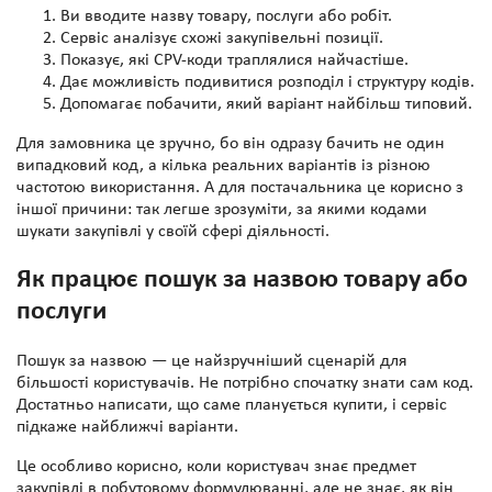
Ви вводите назву товару, послуги або робіт.
Сервіс аналізує схожі закупівельні позиції.
Показує, які CPV-коди траплялися найчастіше.
Дає можливість подивитися розподіл і структуру кодів.
Допомагає побачити, який варіант найбільш типовий.
Для замовника це зручно, бо він одразу бачить не один
випадковий код, а кілька реальних варіантів із різною
частотою використання. А для постачальника це корисно з
іншої причини: так легше зрозуміти, за якими кодами
шукати закупівлі у своїй сфері діяльності.
Як працює пошук за назвою товару або
послуги
Пошук за назвою — це найзручніший сценарій для
більшості користувачів. Не потрібно спочатку знати сам код.
Достатньо написати, що саме планується купити, і сервіс
підкаже найближчі варіанти.
Це особливо корисно, коли користувач знає предмет
закупівлі в побутовому формулюванні, але не знає, як він