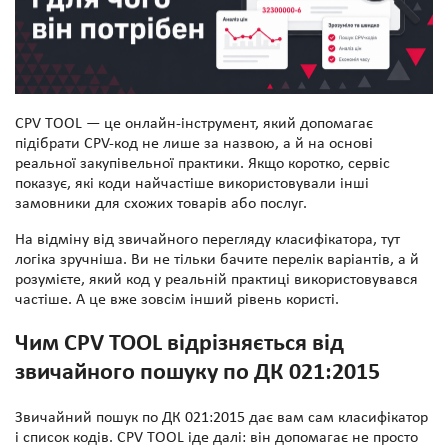
CPV TOOL — це онлайн-інструмент, який допомагає
підібрати CPV-код не лише за назвою, а й на основі
реальної закупівельної практики. Якщо коротко, сервіс
показує, які коди найчастіше використовували інші
замовники для схожих товарів або послуг.
На відміну від звичайного перегляду класифікатора, тут
логіка зручніша. Ви не тільки бачите перелік варіантів, а й
розумієте, який код у реальній практиці використовувався
частіше. А це вже зовсім інший рівень користі.
Чим CPV TOOL відрізняється від
звичайного пошуку по ДК 021:2015
Звичайний пошук по ДК 021:2015 дає вам сам класифікатор
і список кодів. CPV TOOL іде далі: він допомагає не просто