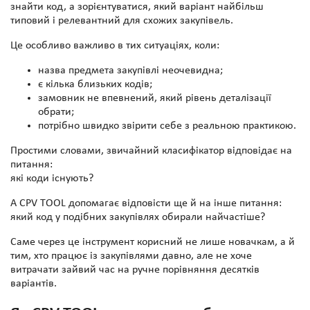
знайти код, а зорієнтуватися, який варіант найбільш
типовий і релевантний для схожих закупівель.
Це особливо важливо в тих ситуаціях, коли:
назва предмета закупівлі неочевидна;
є кілька близьких кодів;
замовник не впевнений, який рівень деталізації
обрати;
потрібно швидко звірити себе з реальною практикою.
Простими словами, звичайний класифікатор відповідає на
питання:
які коди існують?
А CPV TOOL допомагає відповісти ще й на інше питання:
який код у подібних закупівлях обирали найчастіше?
Саме через це інструмент корисний не лише новачкам, а й
тим, хто працює із закупівлями давно, але не хоче
витрачати зайвий час на ручне порівняння десятків
варіантів.