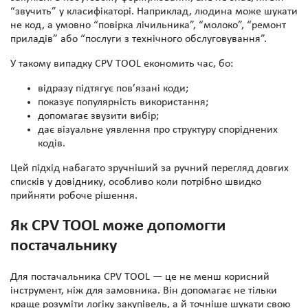
“звучить” у класифікаторі. Наприклад, людина може шукати
не код, а умовно “повірка лічильника”, “молоко”, “ремонт
приладів” або “послуги з технічного обслуговування”.
У такому випадку CPV TOOL економить час, бо:
відразу підтягує пов’язані коди;
показує популярність використання;
допомагає звузити вибір;
дає візуальне уявлення про структуру споріднених
кодів.
Цей підхід набагато зручніший за ручний перегляд довгих
списків у довіднику, особливо коли потрібно швидко
прийняти робоче рішення.
Як CPV TOOL може допомогти
постачальнику
Для постачальника CPV TOOL — це не менш корисний
інструмент, ніж для замовника. Він допомагає не тільки
краще розуміти логіку закупівель, а й точніше шукати свою