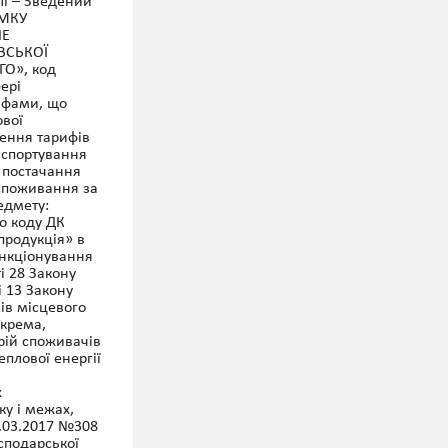
лі – Зведений
АМКУ
НЕ
ВСЬКОЇ
ГО», код
ері
рифами, що
ової
лення тарифів
анспортування
з постачання
 споживання за
едмету:
но коду ДК
продукція» в
ункціонування
і 28 Закону
і 13 Закону
ів місцевого
окрема,
рій споживачів
еплової енергії
х
ку і межах,
.03.2017 №308
сподарської