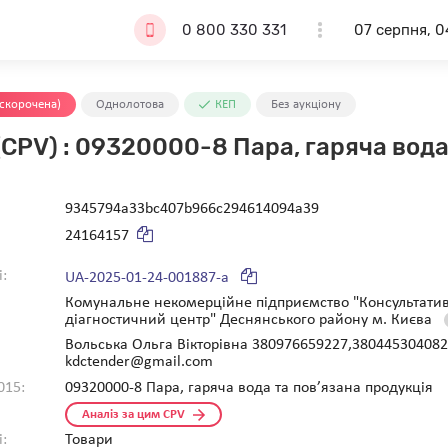
0 800 330 331
07 серпня, 0
скорочена)
Однолотова
КЕП
Без аукціону
CPV) : 09320000-8 Пара, гаряча вода т
9345794a33bc407b966c294614094a39
24164157
і:
UA-2025-01-24-001887-a
Комунальне некомерційне підприємство "Консультати
діагностичний центр" Деснянського району м. Києва
Вольська Ольга Вікторівна 380976659227,380445304082
kdctender@gmail.com
015:
09320000-8 Пара, гаряча вода та пов’язана продукція
Аналіз за цим CPV
:
Товари