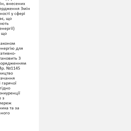
ін, внесених
вердження Змін
ості у сфері
ає, що
нюють
нергії)
, що
законом
енергію для
тативно-
тановить 3
зпорядженням
24р. №1145
ництво
стачання
і гарячої
гідно
онкуренції
е з
 мереж
ика та за
аного