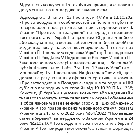
Відсутність конкуренції з технічних причин, яка повин
документально підтверджена замовником
Відповідно а. 3 п.п.5 п. 13 Постанови КМУ від 12.10.20
«Про затвердження особливостей здійснення публічни
товарів, робіт і послуг для замовників, передбачених 
України “Про публічні закупівлі”, на період дії правов
воєнного стану в Україні та протягом 90 днів з дня йо
або скасування», з метою забезпечення безперебійно
медичних послуг населенню, керуючись:  Бюджетни
України;  Цивільним кодексом України;  Господарсь
України;  Розділом V Податкового Кодексу України; 
Законодавством у сфері теплопостачання;  Законом У
публічні закупівлі»;  абз. 2 ч. 1 ст. 1 Закону України 
монополії»;  ч. 1 постанови Національної комісії, що 
державне регулювання у сферах енергетики та комуна
«Про затвердження Порядку складання та ведення НК
суб’єктів природних монополій» від 19.10.2017 № 1268;
Конституції України в умовах воєнного або надзвичайн
тимчасово можуть встановлюватись окремі обмеження
із обов’язковим зазначенням строку дії цих обмежень
України «Про правовий режим воєнного стану», Указа
України від 24 лютого 2022 року №64/2022 «Про введе
стану в Україні», затвердженого Законом України від 2
року №2102-ІХ «Про введення воєнного стану в Україні»
України «Про природні монополії», а також інформації 