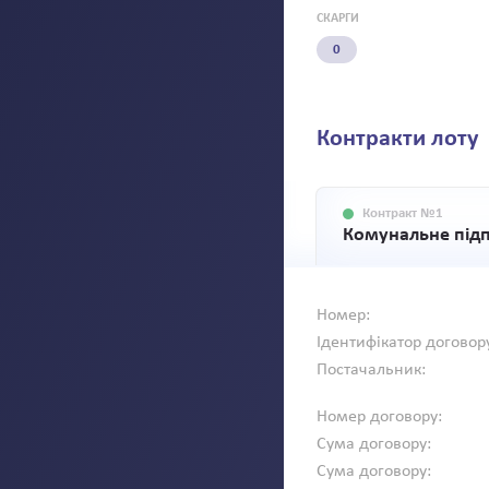
СКАРГИ
0
Контракти лоту
Контракт №1
Номер:
Ідентифікатор договор
Постачальник:
Номер договору:
Сума договору:
Сума договору: