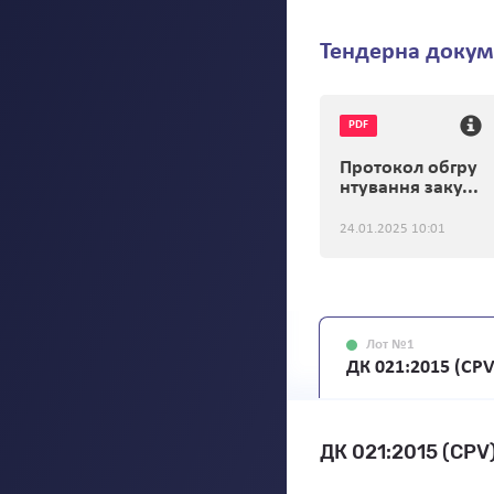
Тендерна докум
PDF
Протокол обгру
нтування заку...
24.01.2025 10:01
Лот №1
ДК 021:2015 (CPV)