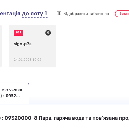
ентація
до лоту 1
Відобразити таблицею
Заван
P7S
sign.p7s
24.01.2025 10:02
₴3 377 691.00
ДК 021:2015 (CPV) : 09320000-8 Пара, гаряча вода та пов’язана продукція (Постачання теплової енергії у гарячій воді та парі на 2025 рік)
 : 09320000-8 Пара, гаряча вода та пов’язана проду