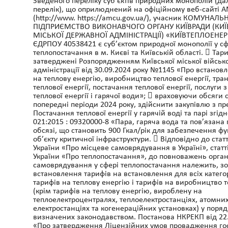
Зведеного переліку суб'єктів природних монополій (да
перелік), що оприлюднений на офіційному веб-сайті 
(http://www. https://amcu.gov.ua/), учасник КОМУНАЛЬ
ПІДПРИЄМСТВО ВИКОНАВЧОГО ОРГАНУ КИЇВРАДИ (КИЇ
МІСЬКОЇ ДЕРЖАВНОЇ АДМІНІСТРАЦІЇ) «КИЇВТЕПЛОЕНЕР
ЄДРПОУ 40538421 є суб’єктом природної монополії у сф
теплопостачання в м. Києві та Київській області.  Та
затверджені Розпорядженням Київської міської військ
адміністрації від 30.09.2024 року №1145 «Про встанов
на теплову енергію, виробництво теплової енергії, тр
теплової енергії, постачання теплової енергії, послуги 
теплової енергії і гарячої води»;  враховуючи обсяги
попередні періоди 2024 року, здійснити закупівлю з пр
Постачання теплової енергії у гарячій воді та парі згід
021:2015 : 09320000-8 «Пара, гаряча вода та пов’язана 
обсязі, що становить 900 Гкал/рік для забезпечення ф
об’єкту критичної інфраструктури.  Відповідно до статт
України «Про місцеве самоврядування в Україні», статт
України «Про теплопостачання», до повноважень орган
самоврядування у сфері теплопостачання належить, з
встановлення тарифів на встановлення для всіх катего
тарифів на теплову енергію і тарифів на виробництво т
(крім тарифів на теплову енергію, вироблену на
теплоелектроцентралях, теплоелектростанціях, атомни
електростанціях та когенераційних установках) у поряд
визначених законодавством. Постанова НКРЕКП від 22
«Про затвердження Ліцензійних умов провадження го