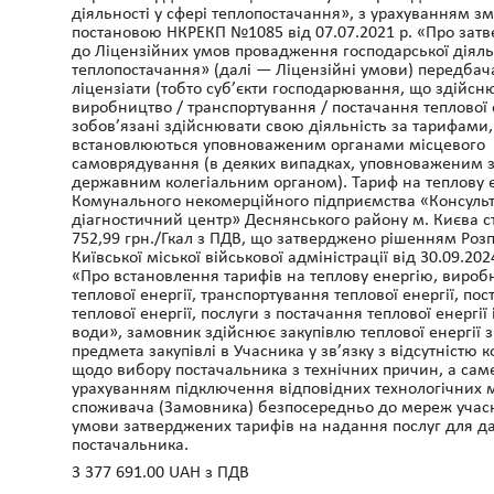
діяльності у сфері теплопостачання», з урахуванням зм
постановою НКРЕКП №1085 від 07.07.2021 р. «Про зат
до Ліцензійних умов провадження господарської діяльн
теплопостачання» (далі — Ліцензійні умови) передбач
ліцензіати (тобто суб’єкти господарювання, що здійс
виробництво / транспортування / постачання теплової е
зобов’язані здійснювати свою діяльність за тарифами
встановлюються уповноваженим органами місцевого
самоврядування (в деяких випадках, уповноваженим 
державним колегіальним органом). Тариф на теплову 
Комунального некомерційного підприємства «Консуль
діагностичний центр» Деснянського району м. Києва с
752,99 грн./Гкал з ПДВ, що затверджено рішенням Ро
Київської міської військової адміністрації від 30.09.20
«Про встановлення тарифів на теплову енергію, вироб
теплової енергії, транспортування теплової енергії, по
теплової енергії, послуги з постачання теплової енергії 
води», замовник здійснює закупівлю теплової енергії з
предмета закупівлі в Учасника у зв’язку з відсутністю к
щодо вибору постачальника з технічних причин, а сам
урахуванням підключення відповідних технологічних
споживача (Замовника) безпосередньо до мереж учасн
умови затверджених тарифів на надання послуг для д
постачальника.
3 377 691.00 UAH з ПДВ