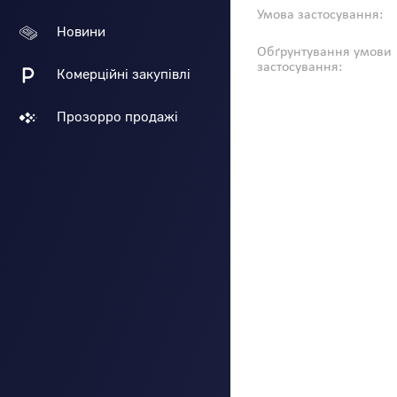
Умова застосування:
Новини
Обґрунтування умови
застосування:
Комерційні закупівлі
Прозорро продажі