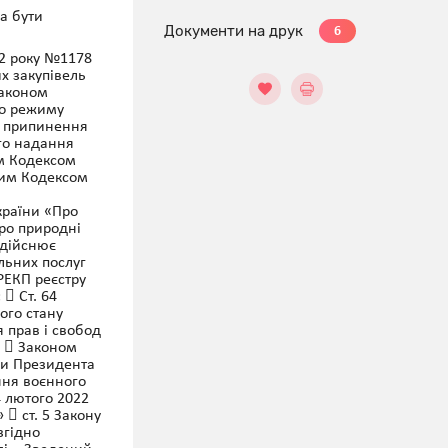
на бути
Документи на друк
6
22 року №1178
х закупівель
Законом
ого режиму
го припинення
го надання
м Кодексом
ким Кодексом
країни «Про
«Про природні
здійснює
льних послуг
РЕКП реєстру
  Ст. 64
ого стану
 прав і свобод
;  Законом
ми Президента
ння воєнного
4 лютого 2022
  ст. 5 Закону
згідно