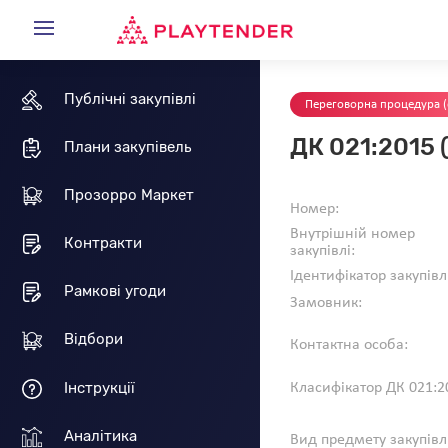
Публічні закупівлі
Переговорна процедура (
ДК 021:2015 (
Плани закупівель
Прозорро Маркет
Номер:
Внутрішній номер
Контракти
закупівлі:
Ідентифікатор закупівл
Рамкові угоди
Замовник:
Відбори
Контактна особа:
Інструкції
Класифікатор ДК 021:2
Аналітика
Вид предмету закупівлі