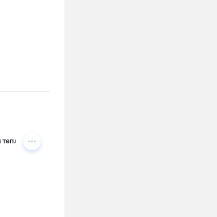
еплової енергії у гарячій воді та парі на 2025 рік)