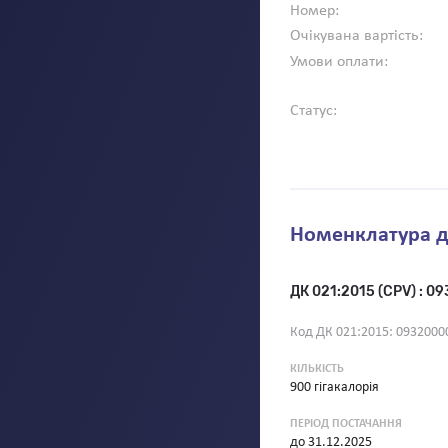
Номер:
Очікувана вартість:
Умови оплати:
Статус:
Номенклатура д
ДК 021:2015 (CPV) : 09
Код ДК 021:2015: 09320000
КІЛЬКІСТЬ
900 гігакалорія
ПЕРІОД ПОСТАЧАННЯ
до
31.12.2025