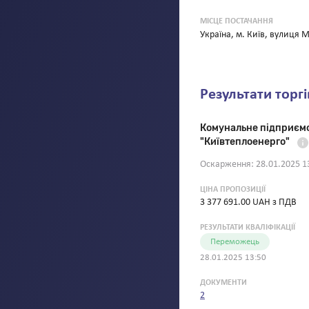
МІСЦЕ ПОСТАЧАННЯ
Україна
,
м. Київ
,
вулиця М
Результати торгі
Комунальне підприємст
"Київтеплоенерго"
Оскарження:
28.01.2025 1
ЦІНА ПРОПОЗИЦІЇ
3 377 691.00 UAH з ПДВ
РЕЗУЛЬТАТИ КВАЛІФІКАЦІЇ
Переможець
28.01.2025 13:50
ДОКУМЕНТИ
2