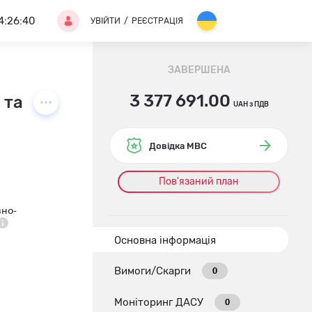
4:26:41
УВІЙТИ
/
РЕЄСТРАЦІЯ
ЗАВЕРШЕНА
3 377 691.00
а пов’язана продукція (Постачання те
UAH з ПДВ
Довідка МВС
Пов'язаний план
вно-
Основна інформація
Вимоги/Скарги
0
Моніторинг ДАСУ
0