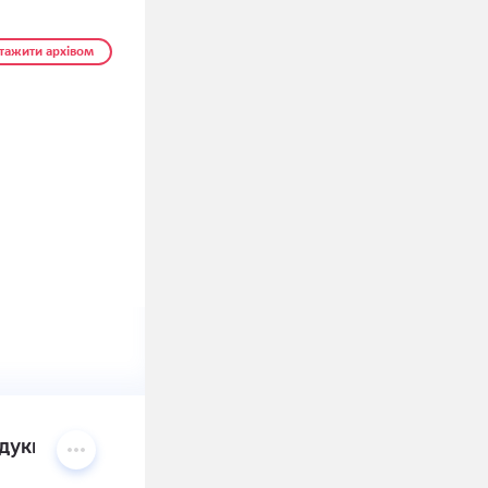
тажити архівом
кція (Постачання теплової енергії у гарячій воді 