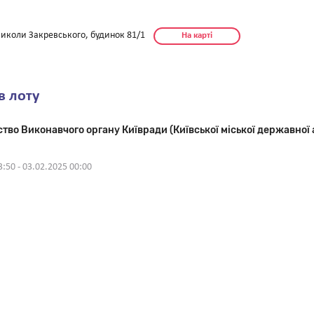
иколи Закревського, будинок 81/1
На карті
в лоту
во Виконавчого органу Київради (Київської міської державної а
3:50
-
03.02.2025 00:00