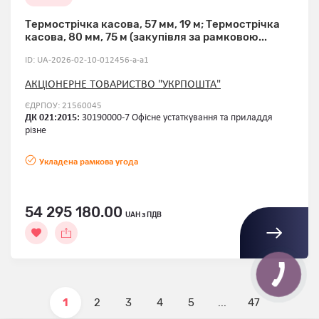
Термострічка касова, 57 мм, 19 м; Термострічка
касова, 80 мм, 75 м (закупівля за рамковою...
ID: UA-2026-02-10-012456-a-a1
АКЦІОНЕРНЕ ТОВАРИСТВО "УКРПОШТА"
ЄДРПОУ: 21560045
ДК 021:2015:
30190000-7 Офісне устаткування та приладдя
різне
Укладена рамкова угода
54 295 180.00
UAH з ПДВ
1
2
3
4
5
...
47