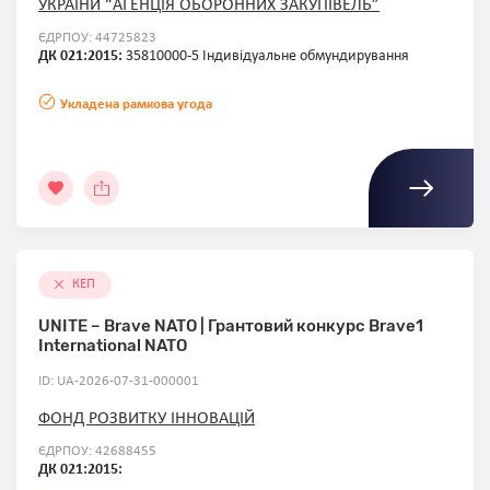
УКРАЇНИ “АГЕНЦІЯ ОБОРОННИХ ЗАКУПІВЕЛЬ”
ЄДРПОУ: 44725823
ДК 021:2015:
35810000-5 Індивідуальне обмундирування
Укладена рамкова угода
КЕП
UNITE – Brave NATO | Грантовий конкурс Brave1
International NATO
ID: UA-2026-07-31-000001
ФОНД РОЗВИТКУ ІННОВАЦІЙ
ЄДРПОУ: 42688455
ДК 021:2015: