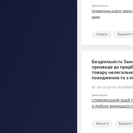
Замовник:
Управління освіти Черніг
ради
Скарга
Відкриті
Бездіяльність Зам
призведе до прид
товару нелегальн
походження та з ок
ID: UA-2026-06-30-00885
Замовник:
СТУДЕНЯНСЬКИЙ ЛІЦЕЙ 
О РАЙОНУ ВІННИЦЬКОЇ 
Вимога
Відкриті