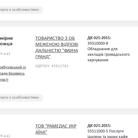
 торги з особливостями
омірне
ДК 021:2015:
ТОВАРИСТВО З ОБ
можця
39310000-8
МЕЖЕНОЮ ВІДПОВІ
Обладнання для
ДАЛЬНІСТЮ "ФАУНА
4-a.a1
закладів громадського
ГРАНД"
харчування
ЄДРПОУ: 45912761
ребухівський лі
 ради Броварсь
ласті
 торги з особливостями
ДК 021:2015:
ТОВ "РАМЕДАС УКР
55511000-5 Послуги
АЇНА"
9-a.a1
їдалень та інших кафе