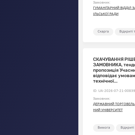
Замовник:
ГУМАНІТАРНИЙ ВІДДІЛ З
ІЛЬСЬКОЇ РАДИ
Скарга
Відкриті
СКАЧУВАННЯ РІШ
ЗАМОВНИКА, тенд
пропозиція Учасн
відповідає умова
технічної...
ID: UA-2026-07-21-00839
Замовник:
ДЕРЖАВНИЙ ТОРГОВЕЛЬ
НИЙ УНІВЕРСИТЕТ
Вимога
Відкриті