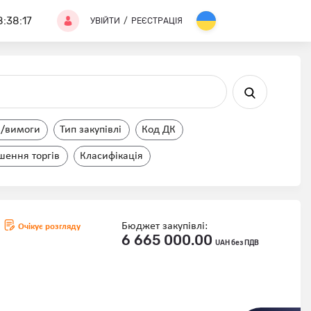
8:38:18
УВІЙТИ
/
РЕЄСТРАЦІЯ
и/вимоги
Тип закупівлі
Код ДК
шення торгів
Класифікація
Бюджет закупівлі:
Очікує розгляду
6 665 000.00
UAH без ПДВ