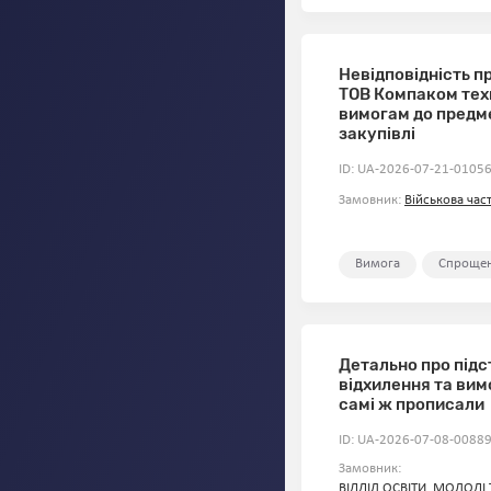
Невідповідність п
ТОВ Компаком тех
вимогам до предм
закупівлі
ID: UA-2026-07-21-01056
Замовник:
Військова час
Вимога
Спрощен
Детально про підс
відхилення та вимо
самі ж прописали
ID: UA-2026-07-08-00889
Замовник:
ВІДДІЛ ОСВІТИ, МОЛОДІ