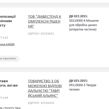
ропозиції
ДК 021:2015:
ТОВ "ДІАВЕСТЕНД К
нічним
30210000-4 Машини
ОМПЛЕКСНІ РІШЕН
ету
для обробки даних
НЯ"
(апаратна частина)
ЄДРПОУ: 30256061
7-a.a2
тина А4689
а закупівля
тави
ДК 021:2015:
ТОВАРИСТВО З ОБ
ги, які ви
09110000-3 Тверде
МЕЖЕНОЮ ВІДПОВІ
паливо
ДАЛЬНІСТЮ "ТАВРІ
ЙСЬКИЙ АЛЬЯНС"
3-a.a4
ЄДРПОУ: 35536333
 ТА СПОРТУ ПРИ