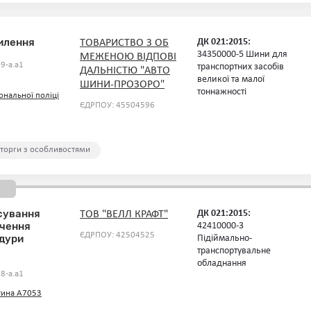
хилення
ДК 021:2015:
ТОВАРИСТВО З ОБ
34350000-5 Шини для
МЕЖЕНОЮ ВІДПОВІ
9-a.a1
транспортних засобів
ДАЛЬНІСТЮ "АВТО
великої та малої
ШИНИ-ПРОЗОРО"
тоннажності
ональної поліці
ЄДРПОУ: 45504596
 торги з особливостями
сування
ДК 021:2015:
ТОВ "ВЕЛЛ КРАФТ"
ачення
42410000-3
ЄДРПОУ: 42504525
дури
Підіймально-
транспортувальне
обладнання
8-a.a1
тина А7053