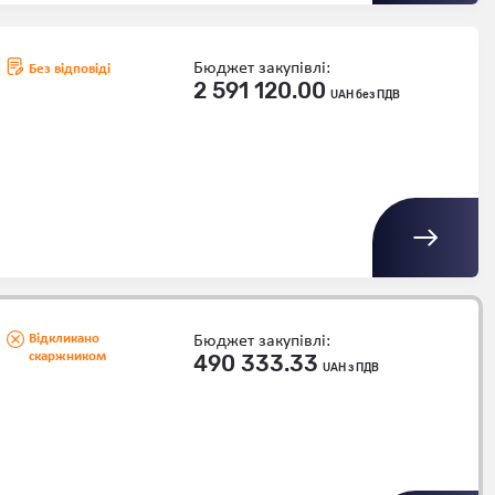
Бюджет закупівлі:
Без відповіді
2 591 120.00
UAH без ПДВ
Відкликано
Бюджет закупівлі:
скаржником
490 333.33
UAH з ПДВ