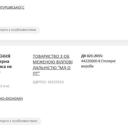
АТУРЦІВСЬКОЇ С
 торги з особливостями
ЕННЯ
ДК 021:2015:
ТОВАРИСТВО З ОБ
ерна
44220000-8 Столярні
МЕЖЕНОЮ ВІДПОВІ
ика не
вироби
ДАЛЬНІСТЮ "МД О
м
ПТ"
ЄДРПОУ: 43535533
2-a.a1
НО-ЕКОНОМІЧ
 торги з особливостями