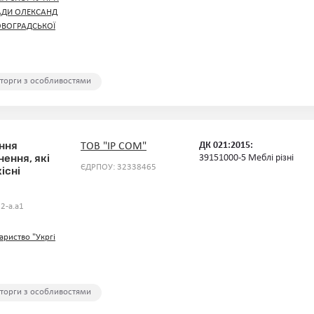
АДИ ОЛЕКСАНД
ОВОГРАДСЬКОЇ
 торги з особливостями
ння
ДК 021:2015:
ТОВ "IP COM"
нення, які
39151000-5 Меблі різні
ЄДРПОУ: 32338465
існі
2-a.a1
ариство "Укргі
 торги з особливостями