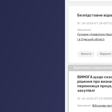
Безпідставне від
ID: UA-2026-07-28-00751
Замовник:
Головне управління Наці
ї в Одеській області
Вимога
Відкриті
Відкликано скаржником
ВИМОГА щодо ска
рішення про визн
переможця проце
закупівлі
ID: UA-2026-07-25-00005
Замовник:
Військова час