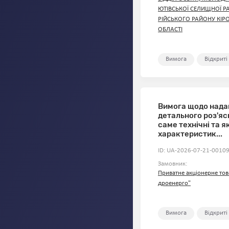
ЮТІВСЬКОЇ СЕЛИЩНОЇ Р
РІЙСЬКОГО РАЙОНУ КІР
ОБЛАСТІ
Вимога
Відкриті
Вимога щодо нада
детального роз'яс
саме технічні та як
характеристик...
ID: UA-2026-07-21-00109
Замовник:
Приватне акціонерне тов
дроенерго"
Вимога
Відкриті