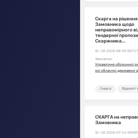
Скарга на рішення
Замовника щодо
неправомірного в
тендерної пропози
Скаржника...
ID: UA-2026-06-30-00717
Замовник:
Управління оборонної р
кої обласної державної а
Скарга
Відкриті
СКАРГА на неправо
Замовника
ID: UA-2026-07-21-00465