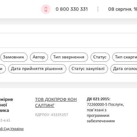
0 800 330 331
08 серпня, 1
Замовник
Автор
Тип звернення
Статус
Тип скарг
ги
Дата прийняття рішення
Статус закупівлі
Дата оголо
омірне
ДК 021:2015:
ТОВ ДОКПРОФ КОН
ної
72260000-5 Послуги,
САЛТИНГ
ника
пов’язані з
ЄДРПОУ: 43335257
програмним
2-a.a1
забезпеченням
й Суд України