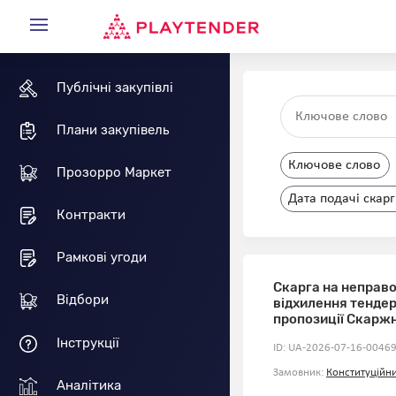
Публічні закупівлі
Плани закупівель
Ключове слово
Прозорро Маркет
Дата подачі скар
Контракти
Рамкові угоди
Скарга на неправ
Відбори
відхилення тендер
пропозиції Скарж
Інструкції
ID: UA-2026-07-16-00469
Замовник:
Конституційни
Аналітика