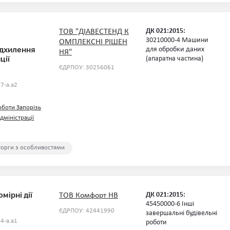
ДК 021:2015:
ТОВ "ДІАВЕСТЕНД К
30210000-4 Машини
ОМПЛЕКСНІ РІШЕН
ідхилення
для обробки даних
НЯ"
ції
(апаратна частина)
ЄДРПОУ: 30256061
7-a.a2
оботи Запорізь
дміністрації
 торги з особливостями
мірні дії
ДК 021:2015:
ТОВ Комфорт НВ
45450000-6 Інші
ЄДРПОУ: 42441990
завершальні будівельні
4-a.a1
роботи