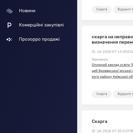
Скарга
Відкриті
Новини
Комерційні закупівлі
скарга на неправ
Прозорро продажі
визначення пере
ID: UA-2026-07-13-00425
Замовник:
Опорний заклад освіти Т
цей Броварської міської
кого району Київської об
Скарга
Відкриті
Скарга
ID: UA-2026-07-20-01078