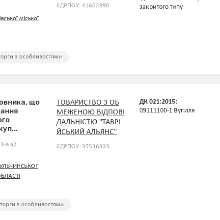
ЄДРПОУ: 41602890
закритого типу
івської міської
 торги з особливостями
овника, що
ДК 021:2015:
ТОВАРИСТВО З ОБ
бання
09111100-1 Вугілля
МЕЖЕНОЮ ВІДПОВІ
ого
ДАЛЬНІСТЮ "ТАВРІ
уп...
ЙСЬКИЙ АЛЬЯНС"
3-a.a2
ЄДРПОУ: 35536333
ТУЛЬЧИНСЬКОГ
ОБЛАСТІ
 торги з особливостями