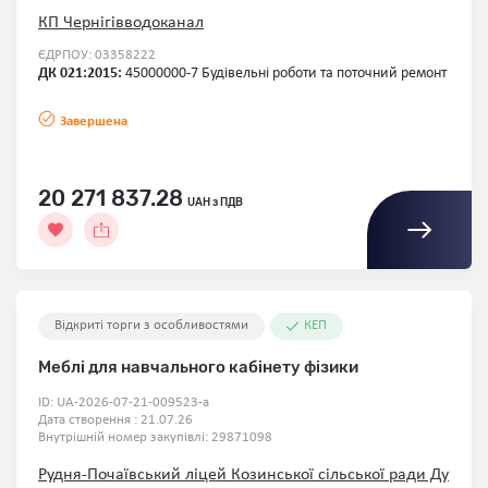
КП Чернігівводоканал
ЄДРПОУ: 03358222
ДК 021:2015:
45000000-7 Будівельні роботи та поточний ремонт
Завершена
20 271 837.28
UAH з ПДВ
Відкриті торги з особливостями
КЕП
Меблі для навчального кабінету фізики
ID:
UA-2026-07-21-009523-a
Дата створення : 21.07.26
Внутрішній номер закупівлі:
29871098
Рудня-Почаївський ліцей Козинської сільської ради Ду