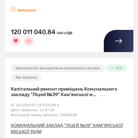
Завершена
120 011 040.84
UAH з ПДВ
Закупівля без використання електронної системи
КЕП
Без аукціону
Капітальний ремонт приміщень Комунального
закладу "Ліцей №39" Кам'янської м...
ID:
UA-2026-07-23-010189-a
Дата створення : 23.07.26
Внутрішній номер закупівлі:
29896186
КОМУНАЛЬНИЙ ЗАКЛАД "ЛІЦЕЙ №39" КАМ'ЯНСЬКОЇ
МІСЬКОЇ РАДИ