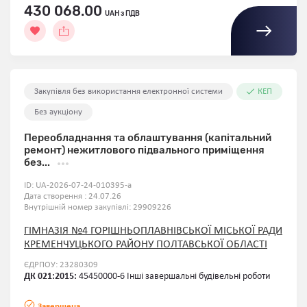
430 068.00
UAH з ПДВ
Закупівля без використання електронної системи
КЕП
Без аукціону
Переобладнання та облаштування (капітальний
ремонт) нежитлового підвального приміщення
без...
ID:
UA-2026-07-24-010395-a
Дата створення : 24.07.26
Внутрішній номер закупівлі:
29909226
ГІМНАЗІЯ №4 ГОРІШНЬОПЛАВНІВСЬКОЇ МІСЬКОЇ РАДИ
КРЕМЕНЧУЦЬКОГО РАЙОНУ ПОЛТАВСЬКОЇ ОБЛАСТІ
ЄДРПОУ: 23280309
ДК 021:2015:
45450000-6 Інші завершальні будівельні роботи
Завершена