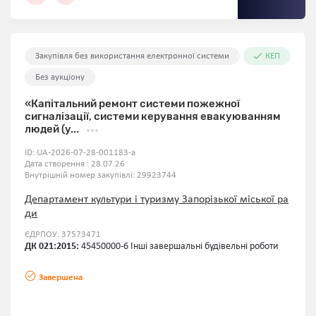
Закупівля без використання електронної системи
КЕП
Без аукціону
«Капітальний ремонт системи пожежної
сигналізації, системи керування евакуюванням
людей (у...
ID:
UA-2026-07-28-001183-a
Дата створення : 28.07.26
Внутрішній номер закупівлі:
29923744
Департамент культури і туризму Запорізької міської ра
ди
ЄДРПОУ: 37573471
ДК 021:2015:
45450000-6 Інші завершальні будівельні роботи
Завершена