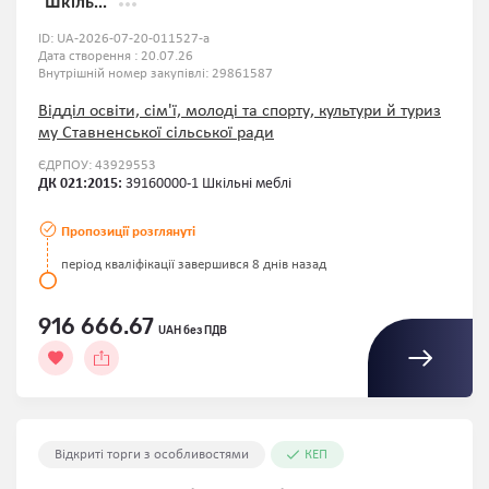
"Шкіль...
ID:
UA-2026-07-20-011527-a
Дата створення : 20.07.26
Внутрішній номер закупівлі:
29861587
Відділ освіти, сім'ї, молоді та спорту, культури й туриз
му Ставненської сільської ради
ЄДРПОУ: 43929553
ДК 021:2015:
39160000-1 Шкільні меблі
Пропозиції розглянуті
період кваліфікації завершився 8 днів назад
916 666.67
UAH без ПДВ
Відкриті торги з особливостями
КЕП