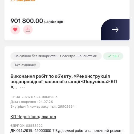
901 800.00
UAH без ПДВ
Закупівля без використання електронної системи
КЕП
Без аукціону
Виконання робіт по об’єкту: «Реконструкція
водопровідної насосної станції «Подусівка» КП
«...
ID:
UA-2026-07-24-006850-a
Дата створення : 24.07.26
Внутрішній номер закупівлі:
29905664
КП Чернігівводоканал
ЄДРПОУ: 03358222
ДК 021:2015:
45000000-7 Будівельні роботи та поточний ремонт