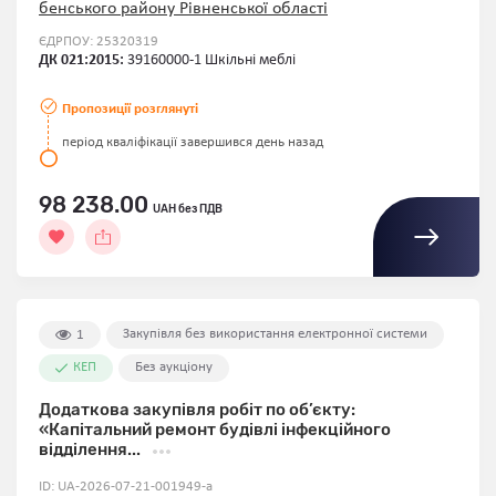
бенського району Рівненської області
ЄДРПОУ: 25320319
ДК 021:2015:
39160000-1 Шкільні меблі
Пропозиції розглянуті
період кваліфікації завершився день назад
98 238.00
UAH без ПДВ
Закупівля без використання електронної системи
1
КЕП
Без аукціону
Додаткова закупівля робіт по об’єкту:
«Капітальний ремонт будівлі інфекційного
відділення...
ID:
UA-2026-07-21-001949-a