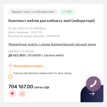
Відкриті торги з особливостями
КЕП
Комплект меблів для кабінету хімії (лабораторії)
ID:
UA-2026-07-20-009386-a
Дата створення : 20.07.26
Внутрішній номер закупівлі:
29859440
Управління освіти і науки Бердичівської міської ради
ЄДРПОУ: 02143206
ДК 021:2015:
39160000-1 Шкільні меблі
Пропозиції розглянуті
період кваліфікації завершився 8 днів назад
704 167.00
UAH без ПДВ