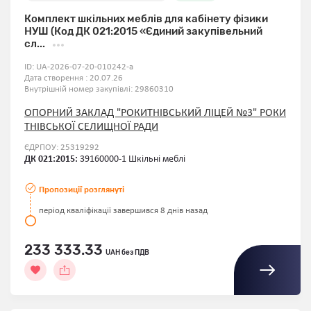
Комплект шкільних меблів для кабінету фізики
НУШ (Код ДК 021:2015 «Єдиний закупівельний
сл...
ID:
UA-2026-07-20-010242-a
Дата створення : 20.07.26
Внутрішній номер закупівлі:
29860310
ОПОРНИЙ ЗАКЛАД "РОКИТНІВСЬКИЙ ЛІЦЕЙ №3" РОКИ
ТНІВСЬКОЇ СЕЛИЩНОЇ РАДИ
ЄДРПОУ: 25319292
ДК 021:2015:
39160000-1 Шкільні меблі
Пропозиції розглянуті
період кваліфікації завершився 8 днів назад
233 333.33
UAH без ПДВ