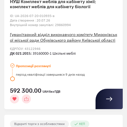
НУШ Комплект меблів для кабінету хімії;
комплект меблів для кабінету біології
ID:
UA-2026-07-20-010935-a
Дата створення : 20.07.26
Внутрішній номер закупівлі:
29860994
Гуманітарний відділ виконавчого комітету Миронівськ
ої міської ради Обухівського району Київської області
ЄДРПОУ: 43122946
ДК 021:2015:
39160000-1 Шкільні меблі
Пропозиції розглянуті
період кваліфікації завершився 9 днів назад
592 300.00
UAH без ПДВ
Відкриті торги з особливостями
КЕП