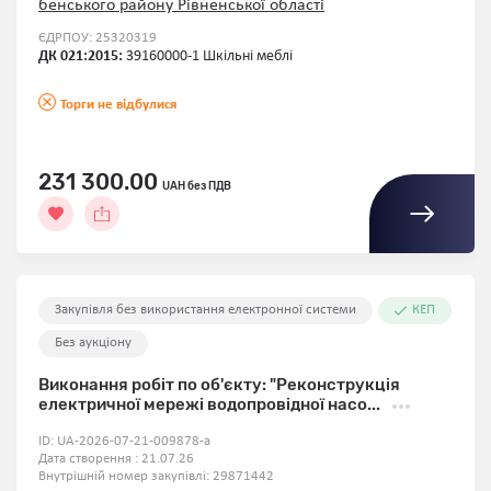
бенського району Рівненської області
ЄДРПОУ: 25320319
ДК 021:2015:
39160000-1 Шкільні меблі
Торги не відбулися
231 300.00
UAH без ПДВ
Закупівля без використання електронної системи
КЕП
Без аукціону
Виконання робіт по об'єкту: "Реконструкція
електричної мережі водопровідної насо...
ID:
UA-2026-07-21-009878-a
Дата створення : 21.07.26
Внутрішній номер закупівлі:
29871442