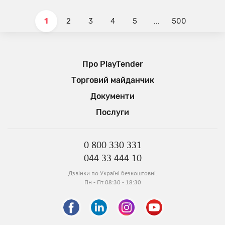
1
2
3
4
5
...
500
Про PlayTender
Торговий майданчик
Документи
Послуги
0 800 330 331
044 33 444 10
Дзвінки по Україні безкоштовні.
Пн - Пт 08:30 - 18:30