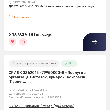
ЄДРПОУ: 20290974
ДК 021:2015:
45453000-7 Капітальний ремонт і реставрація
Завершена
213 946.00
UAH без ПДВ
Відкриті торги з особливостями
КЕП
CPV ДК 021:2015 - 79950000-8 - Послуги з
організації виставок, ярмарок і конгресів
(Послуг...
ID:
UA-2026-07-21-011956-a
Дата створення : 21.07.26
Внутрішній номер закупівлі:
29873537
КЗ "Муніципальний театр "Дім актора"