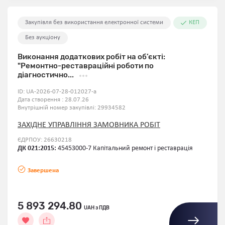
Закупівля без використання електронної системи
КЕП
Без аукціону
Виконання додаткових робіт на об’єкті:
"Ремонтно-реставраційні роботи по
діагностично...
ID:
UA-2026-07-28-012027-a
Дата створення : 28.07.26
Внутрішній номер закупівлі:
29934582
ЗАХІДНЕ УПРАВЛІННЯ ЗАМОВНИКА РОБІТ
ЄДРПОУ: 26630218
ДК 021:2015:
45453000-7 Капітальний ремонт і реставрація
Завершена
5 893 294.80
UAH з ПДВ