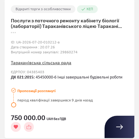
Відкриті торги з особливостями
КЕП
Послуги з поточного ремонту кабінету біології
(лабораторії) Тараканівського ліцею Таракані...
ID:
UA-2026-07-20-010212-a
Дата створення : 20.07.26
Внутрішній номер закупівлі:
29860274
Тараканівська сільська рада
ЄДРПОУ: 04385403
ДК 021:2015:
45450000-6 Інші завершальні будівельні роботи
Пропозиції розглянуті
період кваліфікації завершився 9 днів назад
750 000.00
UAH без ПДВ