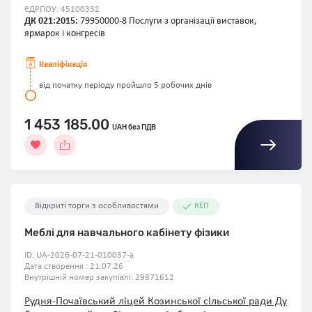
ЄДРПОУ: 45100332
ДК 021:2015:
79950000-8 Послуги з організації виставок,
ярмарок і конгресів
Кваліфікація
від початку періоду пройшло 5 робочих днів
1 453 185.00
UAH без ПДВ
Відкриті торги з особливостями
КЕП
Меблі для навчального кабінету фізики
ID:
UA-2026-07-21-010037-a
Дата створення : 21.07.26
Внутрішній номер закупівлі:
29871612
Рудня-Почаївський ліцей Козинської сільської ради Ду