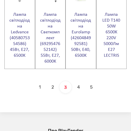
Лампа
Лампа
Лампа
Лампа
світлодіод
світлодіод
світлодіод
LED T140
на
на
на
50W
Ledvance
Светкомп
Eurolamp
6500K
(40580753
лект
(42604849
220V
54586)
(69295476
92581)
5000Лм
45Вт, E27,
52142)
50Вт, E40,
E27
6500K
55Вт, E27,
6500K
LECTRIS
6000K
1
2
4
5
3
Про PlayTender