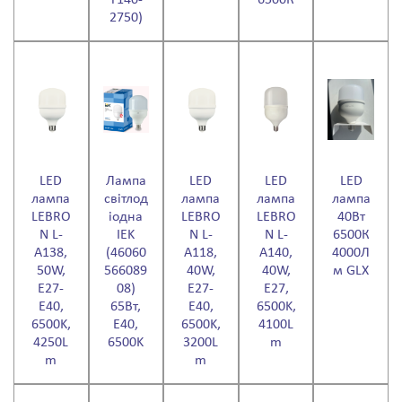
2750)
LED
Лампа
LED
LED
LED
лампа
світлод
лампа
лампа
лампа
LEBRO
іодна
LEBRO
LEBRO
40Вт
N L-
IEK
N L-
N L-
6500К
А138,
(46060
А118,
А140,
4000Л
50W,
566089
40W,
40W,
м GLX
Е27-
08)
Е27-
Е27,
Е40,
65Вт,
Е40,
6500K,
6500K,
E40,
6500K,
4100L
4250L
6500K
3200L
m
m
m