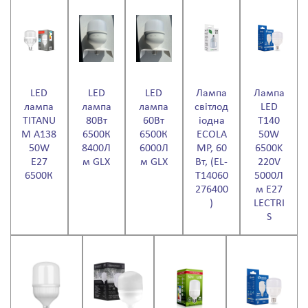
LED
LED
LED
Лампа
Лампа
лампа
лампа
лампа
світлод
LED
TITANU
80Вт
60Вт
іодна
T140
M A138
6500К
6500К
ECOLA
50W
50W
8400Л
6000Л
MP, 60
6500K
E27
м GLX
м GLX
Вт, (EL-
220V
6500К
T14060
5000Л
276400
м E27
)
LECTRI
S