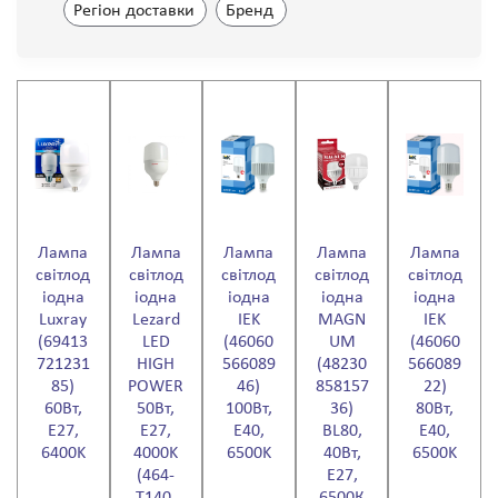
Регіон доставки
Бренд
Лампа
Лампа
Лампа
Лампа
Лампа
світлод
світлод
світлод
світлод
світлод
іодна
іодна
іодна
іодна
іодна
Luxray
Lezard
IEK
MAGN
IEK
(69413
LED
(46060
UM
(46060
721231
HIGH
566089
(48230
566089
85)
POWER
46)
858157
22)
60Вт,
50Вт,
100Вт,
36)
80Вт,
E27,
E27,
E40,
BL80,
E40,
6400K
4000K
6500K
40Вт,
6500K
(464-
E27,
T140-
6500К