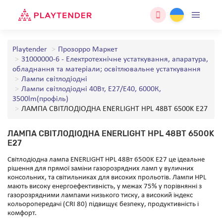
Playtender
Прозорро Маркет
31000000-6 - Електротехнічне устаткування, апаратура,
обладнання та матеріали; освітлювальне устаткування
Лампи світлодіодні
Лампи світлодіодні 40Вт, E27/E40, 6000К,
3500lm(профіль)
ЛАМПА СВІТЛОДІОДНА ENERLIGHT HPL 48ВТ 6500K E27
ЛАМПА СВІТЛОДІОДНА ENERLIGHT HPL 48ВТ 6500K
E27
Світлодіодна лампа ENERLIGHT HPL 48Вт 6500K E27 це ідеальне
рішення для прямої заміни газорозрядних ламп у вуличних
консольних, та світильниках для високих прольотів. Лампи HPL
мають високу енергоефективність, у межах 75% у порівнянні з
газорозрядними лампами низького тиску, а високий індекс
кольоропередачі (CRI 80) підвищує безпеку, продуктивність і
комфорт.