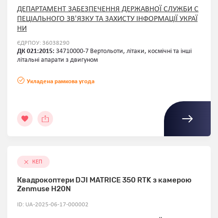
ДЕПАРТАМЕНТ ЗАБЕЗПЕЧЕННЯ ДЕРЖАВНОЇ СЛУЖБИ С
ПЕЦІАЛЬНОГО ЗВ'ЯЗКУ ТА ЗАХИСТУ ІНФОРМАЦІЇ УКРАЇ
НИ
ЄДРПОУ: 36038290
ДК 021:2015:
34710000-7 Вертольоти, літаки, космічні та інші
літальні апарати з двигуном
Укладена рамкова угода
КЕП
Квадрокоптери DJI MATRICE 350 RTK з камерою
Zenmuse H20N
ID: UA-2025-06-17-000002