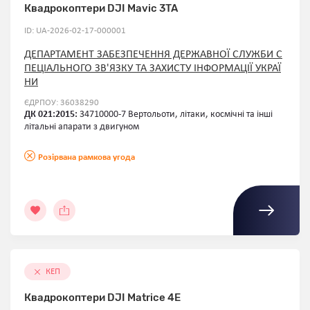
Квадрокоптери DJI Mavic 3TA
ID: UA-2026-02-17-000001
ДЕПАРТАМЕНТ ЗАБЕЗПЕЧЕННЯ ДЕРЖАВНОЇ СЛУЖБИ С
ПЕЦІАЛЬНОГО ЗВ'ЯЗКУ ТА ЗАХИСТУ ІНФОРМАЦІЇ УКРАЇ
НИ
ЄДРПОУ: 36038290
ДК 021:2015:
34710000-7 Вертольоти, літаки, космічні та інші
літальні апарати з двигуном
Розірвана рамкова угода
КЕП
Квадрокоптери DJI Matrice 4E