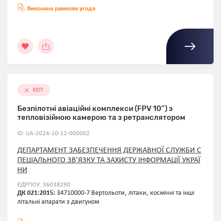
Виконана рамкова угода
КЕП
Безпілотні авіаційні комплекси (FPV 10”) з
тепловізійною камерою та з ретранслятором
ID: UA-2024-10-12-000002
ДЕПАРТАМЕНТ ЗАБЕЗПЕЧЕННЯ ДЕРЖАВНОЇ СЛУЖБИ С
ПЕЦІАЛЬНОГО ЗВ'ЯЗКУ ТА ЗАХИСТУ ІНФОРМАЦІЇ УКРАЇ
НИ
ЄДРПОУ: 36038290
ДК 021:2015:
34710000-7 Вертольоти, літаки, космічні та інші
літальні апарати з двигуном