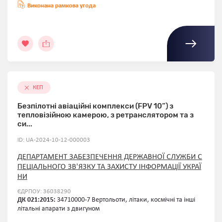
Виконана рамкова угода
КЕП
Безпілотні авіаційні комплекси (FPV 10”) з
тепловізійною камерою, з ретранслятором та з
си...
ID: UA-2024-10-12-000003
ДЕПАРТАМЕНТ ЗАБЕЗПЕЧЕННЯ ДЕРЖАВНОЇ СЛУЖБИ С
ПЕЦІАЛЬНОГО ЗВ'ЯЗКУ ТА ЗАХИСТУ ІНФОРМАЦІЇ УКРАЇ
НИ
ЄДРПОУ: 36038290
ДК 021:2015:
34710000-7 Вертольоти, літаки, космічні та інші
літальні апарати з двигуном