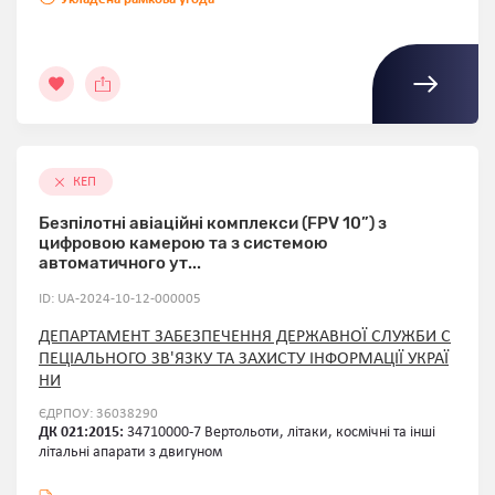
КЕП
Безпілотні авіаційні комплекси (FPV 10”) з
цифровою камерою та з системою
автоматичного ут...
ID: UA-2024-10-12-000005
ДЕПАРТАМЕНТ ЗАБЕЗПЕЧЕННЯ ДЕРЖАВНОЇ СЛУЖБИ С
ПЕЦІАЛЬНОГО ЗВ'ЯЗКУ ТА ЗАХИСТУ ІНФОРМАЦІЇ УКРАЇ
НИ
ЄДРПОУ: 36038290
ДК 021:2015:
34710000-7 Вертольоти, літаки, космічні та інші
літальні апарати з двигуном