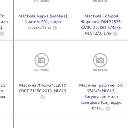
9:
Мастила марка (умовна)
Мастила Солідол
мило
Циатим-201, відро
Жировий, DIN 51825:
),
жесть, 17 кг
K2/3C-25, ISO 6743/9:
NLGI 2/3, 17кг
NLGI
Мастила Літол-24, ДСТУ
Мастила Графітне, ISO
ло
ГОСТ 21150:2019, NLGI 3
6743/9: NLGI 2,
нка
Загущувач: мило
кальцієве (Ca), відро
плас...