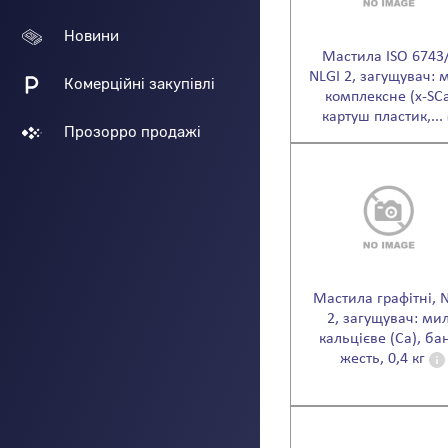
Новини
Мастила ISO 6743/
NLGI 2, загущувач: 
Комерційні закупівлі
комплексне (x-SCa
картуш пластик,...
Прозорро продажі
Мастила графітні, 
2, загущувач: ми
кальцієве (Ca), ба
жесть, 0,4 кг