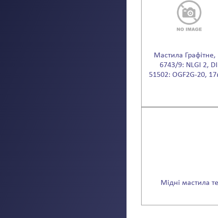
Мастила Графітне, 
6743/9: NLGI 2, D
51502: OGF2G-20, 17
Мідні мастила те