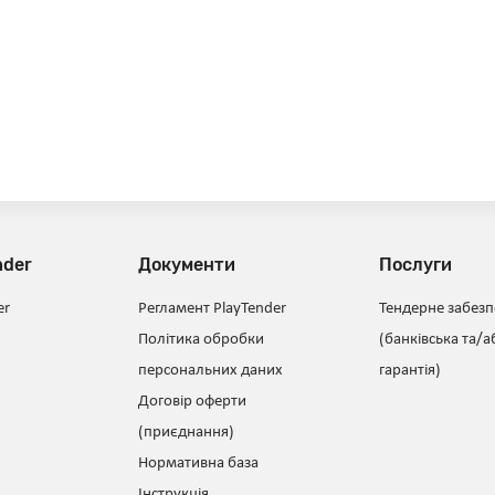
nder
Документи
Послуги
er
Регламент PlayTender
Тендерне забез
Політика обробки
(банківська та/а
персональних даних
гарантія)
Договір оферти
(приєднання)
Нормативна база
Інструкція