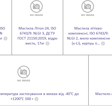
ISO
Мастила Літол-24, ISO
Мастила літієво-
IN
6743/9: NLGI 3, ДСТУ
комплексні, ISO 6743/9:
кг
ГОСТ 21150:2019, відро
NLGI 2, мило комплексне
жесть, 17кг
(x-Li), картуш п...
мпература застосування в межах від -40°C до
Мастило Лі
+1200°C 500 г