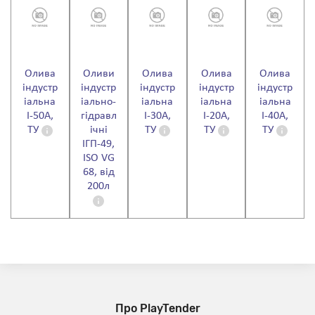
Олива
Оливи
Олива
Олива
Олива
індустр
індустр
індустр
індустр
індустр
іальна
іально-
іальна
іальна
іальна
І-50А,
гідравл
І-30А,
І-20А,
І-40А,
ТУ
ічні
ТУ
ТУ
ТУ
ІГП-49,
ISO VG
68, від
200л
Про PlayTender