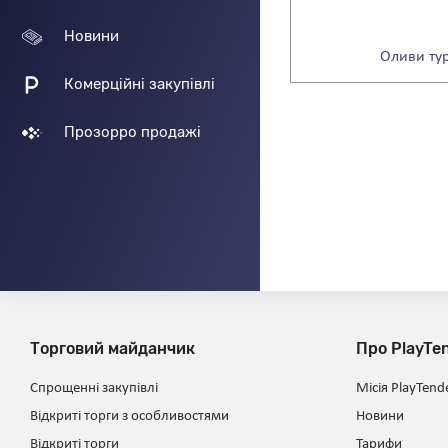
Новини
Оливи тур
Комерційні закупівлі
Прозорро продажі
Торговий майданчик
Про PlayTe
Спрощенні закупівлі
Місія PlayTend
Відкриті торги з особливостями
Новини
Відкриті торги
Тарифи