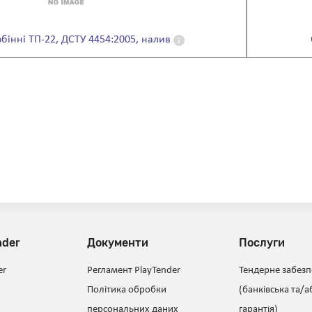
бінні ТП-22, ДСТУ 4454:2005, налив
nder
Документи
Послуги
er
Регламент PlayTender
Тендерне забез
Політика обробки
(банківська та/а
персональних даних
гарантія)