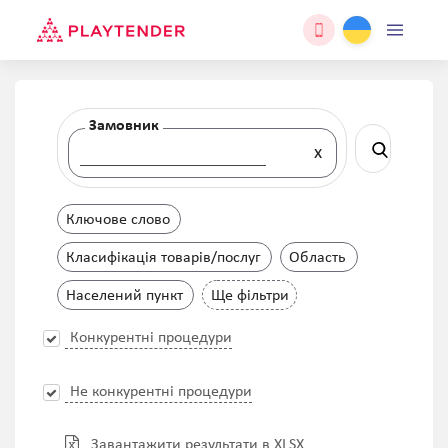
Замовник
Замовник
x
Ключове слово
Класифікація товарів/послуг
Область
Населений пункт
Ще фільтри
Конкурентні процедури
Не конкурентні процедури
Завантажити результати в XLSX