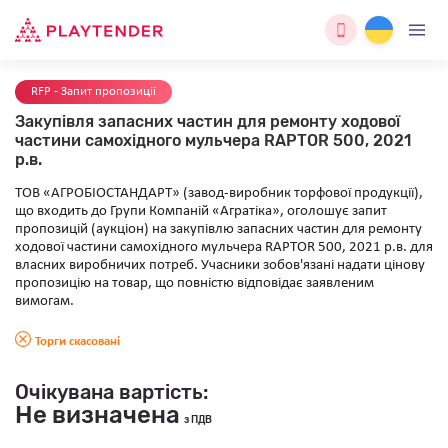
RFP - Запит пропозиції
Закупівля запасних частин для ремонту ходової
частини самохідного мульчера RAPTOR 500, 2021
р.в.
ТОВ «АГРОБІОСТАНДАРТ» (завод-виробник торфової продукції),
що входить до Групи Компаній «Агратіка», оголошує запит
пропозицій (аукціон) на закупівлю запасних частин для ремонту
ходової частини самохідного мульчера RAPTOR 500, 2021 р.в. для
власних виробничих потреб. Учасники зобов'язані надати цінову
пропозицію на товар, що повністю відповідає заявленим
вимогам.
Торги скасовані
Очікувана вартість:
Не визначена
з ПДВ