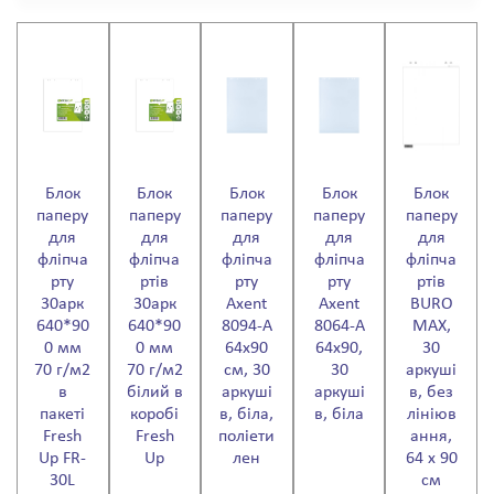
Блок
Блок
Блок
Блок
Блок
паперу
паперу
паперу
паперу
паперу
для
для
для
для
для
фліпча
фліпча
фліпча
фліпча
фліпча
рту
ртів
рту
рту
ртів
30арк
30арк
Axent
Axent
BURO
640*90
640*90
8094-A
8064-A
MAX,
0 мм
0 мм
64х90
64х90,
30
70 г/м2
70 г/м2
см, 30
30
аркуші
в
білий в
аркуші
аркуші
в, без
пакеті
коробі
в, біла,
в, біла
лініюв
Fresh
Fresh
поліети
ання,
Up FR-
Up
лен
64 х 90
30L
см