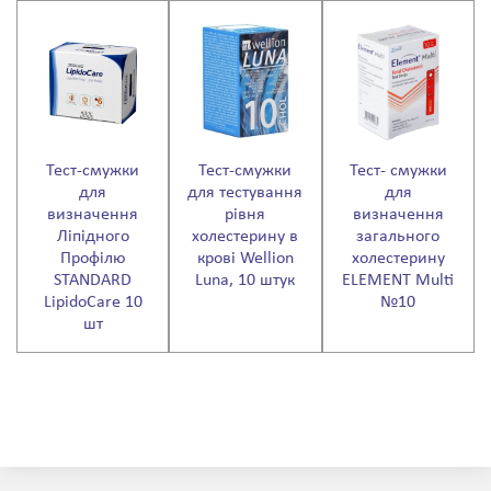
Тест-смужки
Тест-смужки
Тест- смужки
для
для тестування
для
визначення
рівня
визначення
Ліпідного
холестерину в
загального
Профілю
крові Wellion
холестерину
STANDARD
Luna, 10 штук
ELEMENT Multi
LipidoCare 10
№10
шт