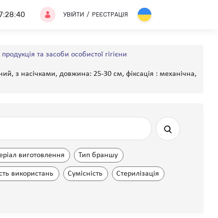
7:28:40
УВІЙТИ
/
РЕЄСТРАЦІЯ
родукція та засоби особистої гігієни
ний, з насічками, довжина: 25-30 см, фіксація : механічна,
еріал виготовлення
Тип браншу
ість використань
Сумісність
Стерилізація