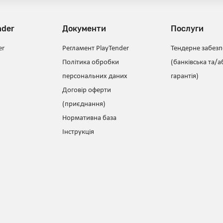
nder
Документи
Послуги
er
Регламент PlayTender
Тендерне забез
Політика обробки
(банківська та/а
персональних даних
гарантія)
Договір оферти
(приєднання)
Нормативна база
Інструкція