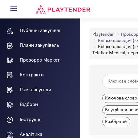
Публічні закупівлі
Playtender
Прозорр
Кліпсонакладач (кл
Плани закупівель
Кліпсонакладач (кл
Teleflex Medical, нер
Прозорро Маркет
Контракти
Рамкові угоди
Ключове слово
Відбори
Внутрішня пов
Інструкції
Розбірний
Аналітика