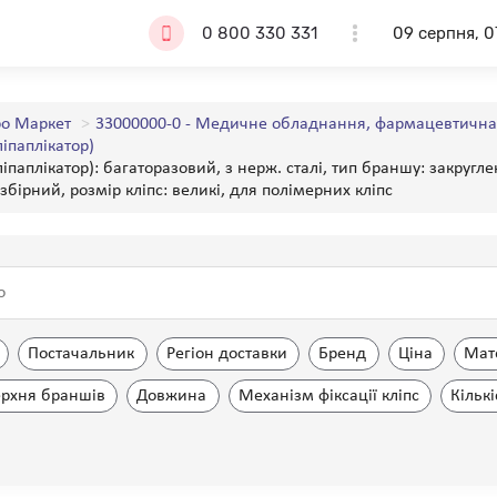
0 800 330 331
09 серпня, 0
о Маркет
33000000-0 - Медичне обладнання, фармацевтична п
іпаплікатор)
іпаплікатор): багаторазовий, з нерж. сталі, тип браншу: закругле
озбірний, розмір кліпс: великі, для полімерних кліпс
Постачальник
Регіон доставки
Бренд
Ціна
Мат
ерхня браншів
Довжина
Механізм фіксації кліпс
Кільк