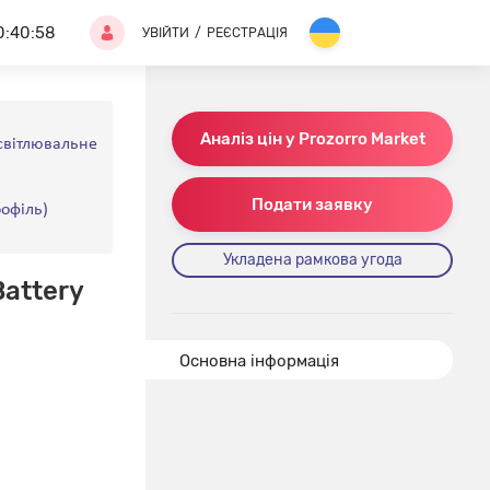
0:40:58
УВІЙТИ
/
РЕЄСТРАЦІЯ
Аналіз цін у Prozorro Market
освітлювальне
Подати заявку
рофіль)
Укладена рамкова угода
Battery
Основна інформація