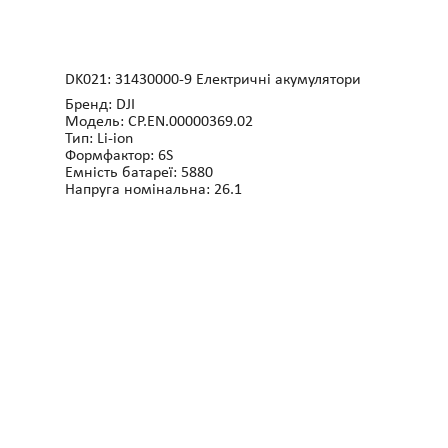
DK021: 31430000-9 Електричні акумулятори
Бренд: DJI
Модель: CP.EN.00000369.02
Тип: Li-ion
Формфактор: 6S
Eмність батареї: 5880
Напруга номінальна: 26.1