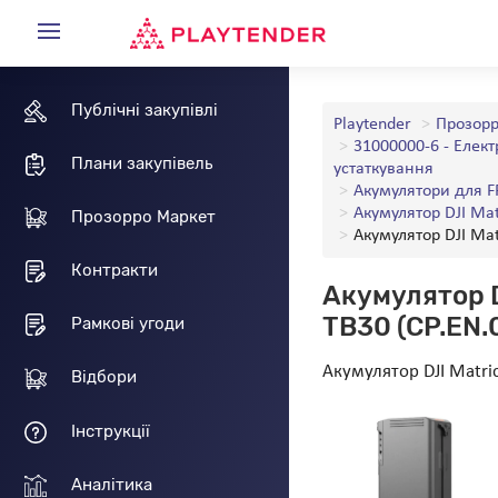
Публічні закупівлі
Playtender
Прозорр
31000000-6 - Елек
Плани закупівель
устаткування
Акумулятори для F
Акумулятор DJI Matr
Прозорро Маркет
Акумулятор DJI Matr
Контракти
Акумулятор DJ
TB30 (CP.EN
Рамкові угоди
Акумулятор DJI Matrice
Відбори
Інструкції
Аналітика