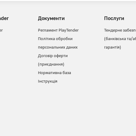
nder
Документи
Послуги
er
Регламент PlayTender
Тендерне забез
Політика обробки
(банківська та/а
персональних даних
гарантія)
Договір оферти
(приєднання)
Нормативна база
Інструкція