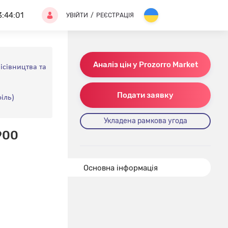
3:44:01
УВІЙТИ
/
РЕЄСТРАЦІЯ
Аналіз цін у Prozorro Market
ісівництва та
Подати заявку
іль)
Укладена рамкова угода
900
Основна інформація