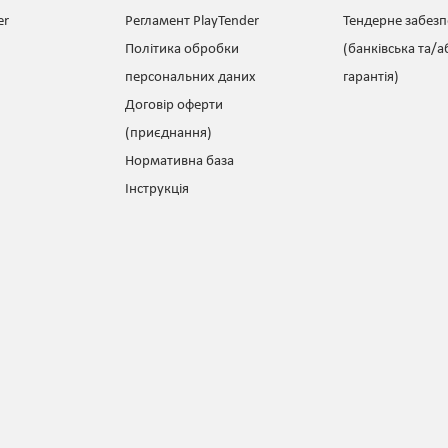
er
Регламент PlayTender
Тендерне забез
Політика обробки
(банківська та/а
персональних даних
гарантія)
Договір оферти
(приєднання)
Нормативна база
Інструкція