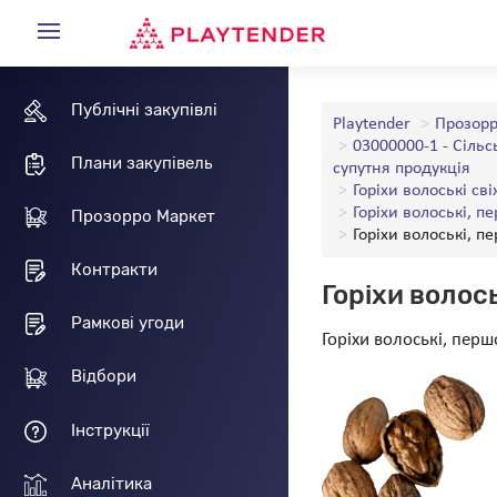
Публічні закупівлі
Playtender
Прозорр
03000000-1 - Сільс
Плани закупівель
супутня продукція
Горіхи волоські сві
Горіхи волоські, п
Прозорро Маркет
Горіхи волоські, п
Контракти
Горіхи волос
Рамкові угоди
Горіхи волоські, пер
Відбори
Інструкції
Аналітика