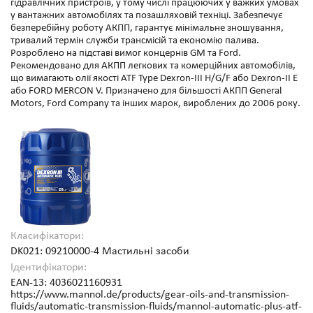
гідравлічних пристроїв, у тому числі працюючих у важких умовах
у вантажних автомобілях та позашляховій техніці. Забезпечує
безперебійну роботу АКПП, гарантує мінімальне зношування,
тривалий термін служби трансмісій та економію палива.
Розроблено на підставі вимог концернів GM та Ford.
Рекомендовано для АКПП легкових та комерційних автомобілів,
що вимагають олії якості ATF Type Dexron-III H/G/F або Dexron-II E
або FORD MERCON V. Призначено для більшості АКПП General
Motors, Ford Company та інших марок, вироблених до 2006 року.
Класифікатори:
DK021: 09210000-4 Мастильні засоби
Ідентифікатори:
EAN-13: 4036021160931
https://www.mannol.de/products/gear-oils-and-transmission-
fluids/automatic-transmission-fluids/mannol-automatic-plus-atf-