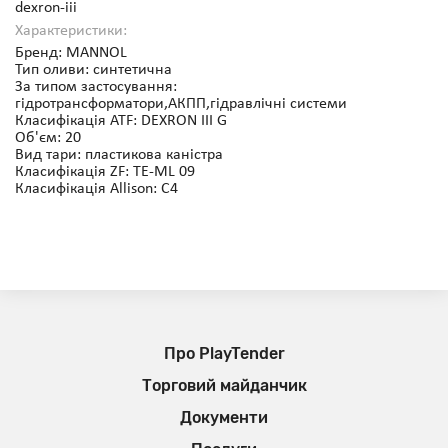
dexron-iii
Характеристики:
Бренд: MANNOL
Тип оливи: синтетична
За типом застосування:
гідротрансформатори,АКПП,гідравлічні системи
Класифікація ATF: DEXRON III G
Об'єм: 20
Вид тари: пластикова каністра
Класифікація ZF: TE-ML 09
Класифікація Allison: C4
Про PlayTender
Торговий майданчик
Документи