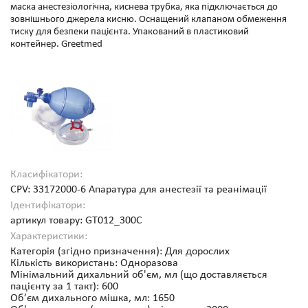
маска анестезіологічна, киснева трубка, яка підключається до
зовнішнього джерела кисню. Оснащений клапаном обмеження
тиску для безпеки пацієнта. Упакований в пластиковий
контейнер. Greetmed
Класифікатори:
CPV: 33172000-6 Апаратура для анестезії та реанімації
Ідентифікатори:
артикул товару: GT012_300С
Характеристики:
Категорія (згідно призначення): Для дорослих
Кількість використань: Одноразова
Мінімальний дихальний об'єм, мл (що доставляється
пацієнту за 1 такт): 600
Об’єм дихального мішка, мл: 1650