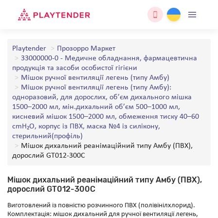
Playtender
Прозорро Маркет
33000000-0 - Медичне обладнання, фармацевтична
продукція та засоби особистої гігієни
Мішок ручної вентиляції легень (типу Амбу)
Мішок ручної вентиляції легень (типу Амбу):
одноразовий, для дорослих, об’єм дихального мішка
1500–2000 мл, мін.дихальний об’єм 500–1000 мл,
кисневий мішок 1500–2000 мл, обмеження тиску 40–60
cmH₂O, корпус із ПВХ, маска №4 із силікону,
стерильний(профіль)
Мішок дихальний реанімаційний типу Амбу (ПВХ),
дорослий GT012-300С
Мішок дихальний реанімаційний типу Амбу (ПВХ),
дорослий GT012-300С
Виготовлений із повністю розчинного ПВХ (полівінілхлорид).
Комплектація: мішок дихальний для ручної вентиляції легень,