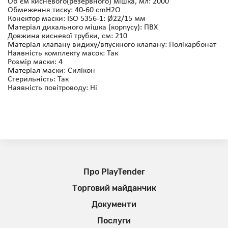
Об'єм кисневого(резервного) мішка, мл: 2000
Обмеження тиску: 40-60 cmH2O
Конектор маски: ISO 5356-1: Ø22/15 мм
Матеріал дихального мішка (корпусу): ПВХ
Довжина кисневої трубки, см: 210
Матеріал клапану видиху/впускного клапану: Полікарбонат
Наявність комплекту масок: Так
Розмір маски: 4
Матеріал маски: Силікон
Стерильність: Так
Наявність повітроводу: Ні
Про PlayTender
Торговий майданчик
Документи
Послуги