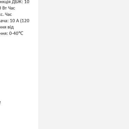
ункція ДБЖ: 10
 Вт Час
с. Час
ача: 10 А (120
ння від
ання: 0-40℃
2