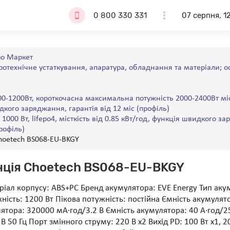
0 800 330 331
07 серпня, 1
о Маркет
тротехнічне устаткування, апаратура, обладнання та матеріали; 
00-1200Вт, короткочасна максимальна потужність 2000-2400Вт міс
дкого заряджання, гарантія від 12 міс (профіль)
д 1000 Вт, lifepo4, місткість від 0.85 кВт/год, функція швидкого з
профіль)
hoetech BS068-EU-BKGY
нція Choetech BS068-EU-BKGY
іал корпусу: ABS+PC Бренд акумулятора: EVE Energy Тип аку
жність: 1200 Вт Пікова потужність: постійна Ємність акумулят
лятора: 320000 мА·год/3.2 В Ємність акумулятора: 40 А·год/25
В 50 Гц Порт змінного струму: 220 В х2 Вихід PD: 100 Вт х1, 20