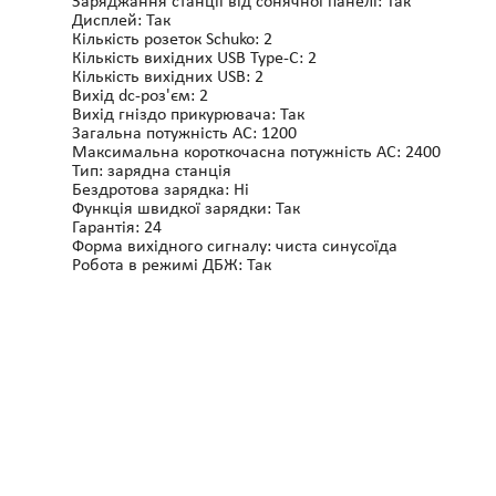
Заряджання станції від сонячної панелі: Так
Дисплей: Так
Кількість розеток Schuko: 2
Кількість вихідних USB Type-C: 2
Кількість вихідних USB: 2
Вихід dc-роз'єм: 2
Вихід гніздо прикурювача: Так
Загальна потужність AC: 1200
Максимальна короткочасна потужність AC: 2400
Тип: зарядна станція
Бездротова зарядка: Ні
Функція швидкої зарядки: Так
Гарантія: 24
Форма вихідного сигналу: чиста синусоїда
Робота в режимі ДБЖ: Так