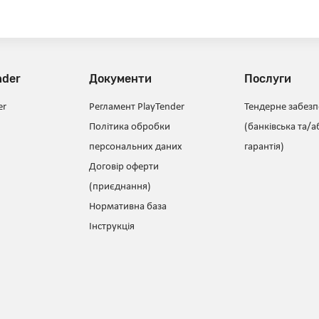
nder
Документи
Послуги
er
Регламент PlayTender
Тендерне забез
Політика обробки
(банківська та/а
персональних даних
гарантія)
Договір оферти
(приєднання)
Нормативна база
Інструкція