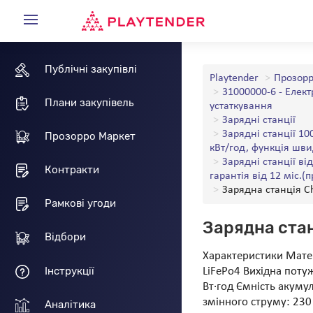
Публічні закупівлі
Playtender
Прозорр
31000000-6 - Елек
Плани закупівель
устаткування
Зарядні станції
Зарядні станції 10
Прозорро Маркет
кВт/год, функція шви
Зарядні станції ві
Контракти
гарантія від 12 міс.(
Зарядна станція C
Рамкові угоди
Зарядна ста
Відбори
Характеристики Матер
Інструкції
LiFePo4 Вихідна поту
Вт·год Ємність акуму
змінного струму: 230 
Аналітика