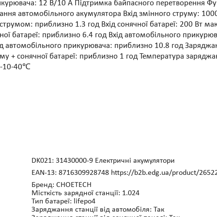
рикурювача: 12 В/10 А Підтримка байпасного перетворення Ф
ння автомобільного акумулятора Вхід змінного струму: 1000
трумом: приблизно 1.3 год Вхід сонячної батареї: 200 Вт мак
ної батареї: приблизно 6.4 год Вхід автомобільного прикурюв
ід автомобільного прикурювача: приблизно 10.8 год Заряджа
му + сонячної батареї: приблизно 1 год Температура зарядж
 -10-40℃
DK021: 31430000-9 Електричні акумулятори
EAN-13: 8716309928748 https://b2b.edg.ua/product/2652
Бренд: CHOETECH
Місткість зарядної станції: 1.024
Тип батареї: lifepo4
Заряджання станції від автомобіля: Так