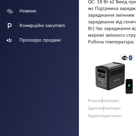
QC: 18 Вт х2 Вихід п
мс Підтримка заряджа
Новини
заряджання змінним с
заряджання від соняч
Комерційні закупівлі
Вт) Час заряджання в
мережі змінного стру
Прозорро продажі
Робоча температура:
Класифікатори:
Ідентифікатори:
Характеристики: