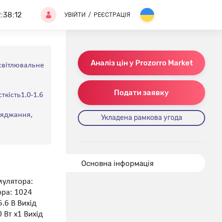
2:38:12
УВІЙТИ
/
РЕЄСТРАЦІЯ
Аналіз цін у Prozorro Market
освітлювальне
Подати заявку
ткість1.0-1.6
аряджання,
Укладена рамкова угода
Основна інформація
мулятора:
ора: 1024
.6 В Вихід
 Вт х1 Вихід